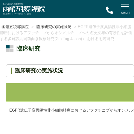
函館五稜郭病院
>
臨床研究の実施状況
> EGFR遺伝子変異陽性非小細胞
肺癌におけるアファチニブからオシメルチニブへの逐次投与の有効性を評価
する多施設共同前向き観察研究(Gio-Tag Japan) における附随研究
臨床研究
臨床研究の実施状況
EGFR遺伝子変異陽性非小細胞肺癌におけるアファチニブからオシメルチニブ