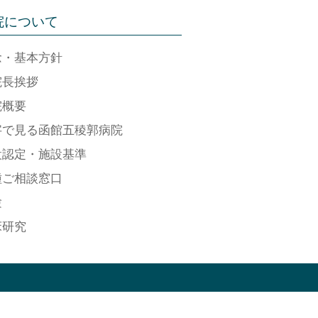
院について
念・基本方針
院長挨拶
院概要
字で見る函館五稜郭病院
設認定・施設基準
種ご相談窓口
験
床研究