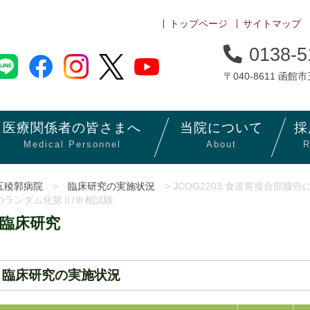
トップページ
サイトマップ
0138-5
〒040-8611 函館
医療関係者の
皆さまへ
当院に
ついて
採
Medical Personnel
About
R
五稜郭病院
>
臨床研究の実施状況
> JCOG2203:食道胃接合部腺癌
のランダム化第Ⅱ/Ⅲ相試験
臨床研究
臨床研究の実施状況