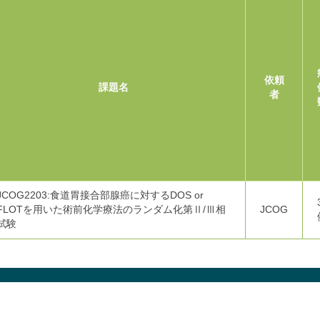
依頼
課題名
者
JCOG2203:食道胃接合部腺癌に対するDOS or
FLOTを用いた術前化学療法のランダム化第Ⅱ/Ⅲ相
JCOG
試験