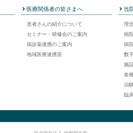
医療関係者の皆さまへ
当
患者さんの紹介について
理
セミナー・研修会のご案内
病
病診薬連携のご案内
病
地域医療連携室
数
施
各
治
臨