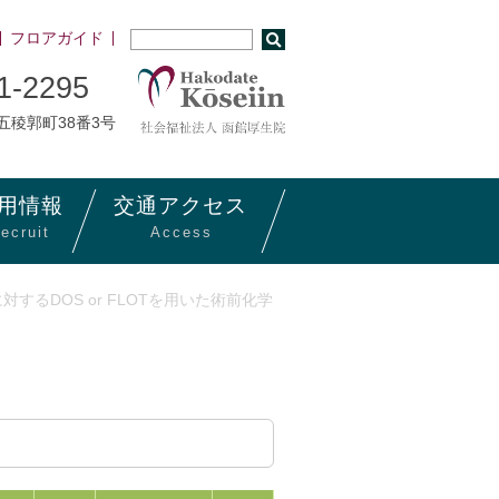
フロアガイド
1-2295
市五稜郭町38番3号
用
情報
交通
アクセス
ecruit
Access
に対するDOS or FLOTを用いた術前化学