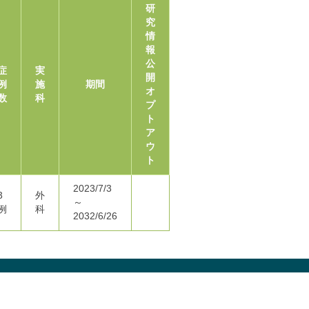
研
究
情
報
公
症
実
開
例
施
期間
オ
数
科
プ
ト
ア
ウ
ト
2023/7/3
3
外
～
例
科
2032/6/26