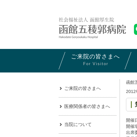
ご来院の
皆さまへ
For Visitor
函館
ご来院の皆さまへ
201
医療関係者の皆さまへ
開催日
当院について
開催
出席