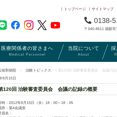
トップページ
サイトマップ
0138-5
〒040-8611 函館
医療関係者の
皆さまへ
当院に
ついて
採
Medical Personnel
About
R
五稜郭病院
>
治験トピックス
> 第120回 治験審査委員会 会議の
2年8月15日
第120回 治験審査委員会 会議の記録の概要
時：2012年8月15日（水）18：00～18：05
場所：第4会議室
委員名：