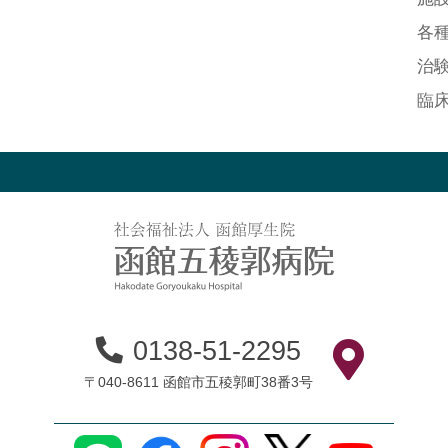
各
治
臨
0138-51-2295
〒040-8611 函館市五稜郭町38番3号