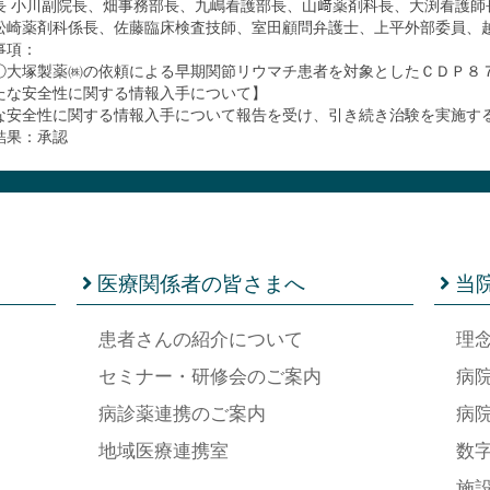
長 小川副院長、畑事務部長、九嶋看護部長、山﨑薬剤科長、大渕看護師
松崎薬剤科係長、佐藤臨床検査技師、室田顧問弁護士、上平外部委員、
事項：
①大塚製薬㈱の依頼による早期関節リウマチ患者を対象としたＣＤＰ８
たな安全性に関する情報入手について】
な安全性に関する情報入手について報告を受け、引き続き治験を実施す
結果：承認
医療関係者の皆さまへ
当
患者さんの紹介について
理
セミナー・研修会のご案内
病
病診薬連携のご案内
病
地域医療連携室
数
施