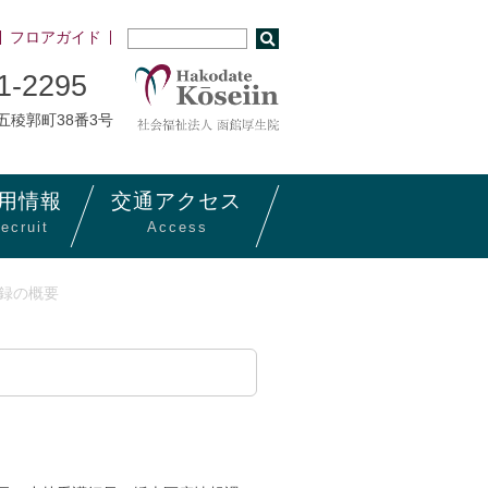
フロアガイド
1-2295
市五稜郭町38番3号
用
情報
交通
アクセス
ecruit
Access
記録の概要