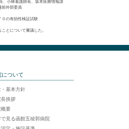
長、小林看護師長、坂本医療情報課
越前外部委員
７０の有効性検証試験
ることについて審議した。
院について
念・基本方針
院長挨拶
院概要
字で見る函館五稜郭病院
設認定・施設基準