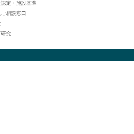
設認定・施設基準
種ご相談窓口
験
床研究