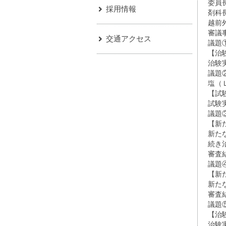
委員
採用情報
剤科
越前
審議
交通アクセス
議題
【治
治験
議題
塩（
【試
試験
議題
【新
新た
続き
審査
議題
【新
新た
審査
議題
【治
治験