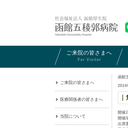
ご来院の
皆さまへ
For Visitor
函館
ご来院の皆さまへ
201
医療関係者の皆さまへ
開催日
当院について
開催
出席