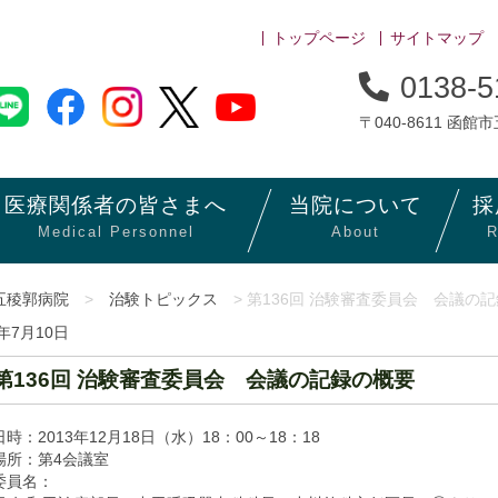
トップページ
サイトマップ
0138-5
〒040-8611 函館
医療関係者の
皆さまへ
当院に
ついて
採
Medical Personnel
About
R
五稜郭病院
>
治験トピックス
> 第136回 治験審査委員会 会議の
4年7月10日
第136回 治験審査委員会 会議の記録の概要
時：2013年12月18日（水）18：00～18：18
場所：第4会議室
委員名：