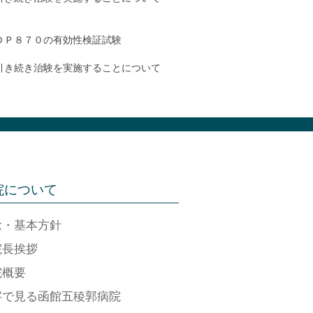
ＤＰ８７０の有効性検証試験
引き続き治験を実施することについて
院について
念・基本方針
院長挨拶
院概要
字で見る函館五稜郭病院