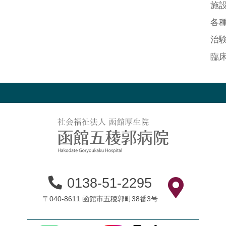
施
各
治
臨
0138-51-2295
〒040-8611 函館市五稜郭町38番3号