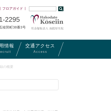
フロアガイド
1-2295
市五稜郭町38番3号
用
情報
交通
アクセス
ecruit
Access
記録の概要