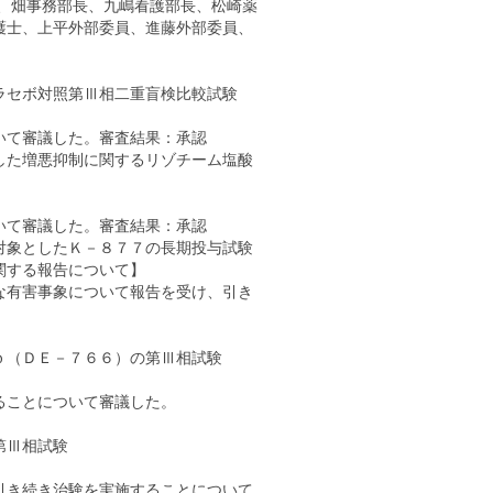
、畑事務部長、九嶋看護部長、松崎薬
護士、上平外部委員、進藤外部委員、
ラセボ対照第Ⅲ相二重盲検比較試験
いて審議した。審査結果：承認
した増悪抑制に関するリゾチーム塩酸
いて審議した。審査結果：承認
対象としたＫ－８７７の長期投与試験
関する報告について】
な有害事象について報告を受け、引き
ｂ（ＤＥ－７６６）の第Ⅲ相試験
ることについて審議した。
第Ⅲ相試験
引き続き治験を実施することについて