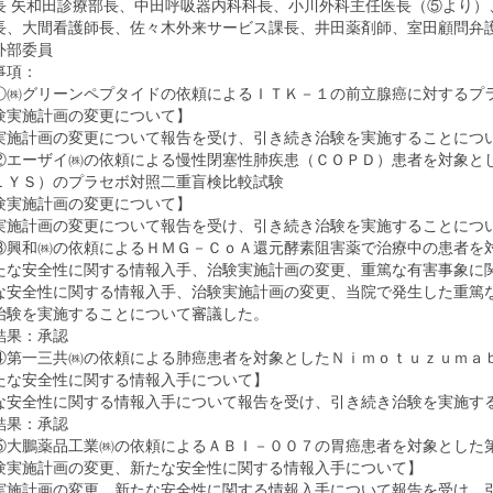
長 矢和田診療部長、中田呼吸器内科科長、小川外科主任医長（⑤より）
長、大間看護師長、佐々木外来サービス課長、井田薬剤師、室田顧問弁
外部委員
事項：
①㈱グリーンペプタイドの依頼によるＩＴＫ－１の前立腺癌に対するプ
験実施計画の変更について】
実施計画の変更について報告を受け、引き続き治験を実施することにつ
②エーザイ㈱の依頼による慢性閉塞性肺疾患（ＣＯＰＤ）患者を対象と
ＬＹＳ）のプラセボ対照二重盲検比較試験
験実施計画の変更について】
実施計画の変更について報告を受け、引き続き治験を実施することにつ
③興和㈱の依頼によるＨＭＧ－ＣｏＡ還元酵素阻害薬で治療中の患者を
たな安全性に関する情報入手、治験実施計画の変更、重篤な有害事象に
な安全性に関する情報入手、治験実施計画の変更、当院で発生した重篤
治験を実施することについて審議した。
結果：承認
④第一三共㈱の依頼による肺癌患者を対象としたＮｉｍｏｔｕｚｕｍａ
たな安全性に関する情報入手について】
な安全性に関する情報入手について報告を受け、引き続き治験を実施す
結果：承認
⑤大鵬薬品工業㈱の依頼によるＡＢＩ－００７の胃癌患者を対象とした
験実施計画の変更、新たな安全性に関する情報入手について】
実施計画の変更、新たな安全性に関する情報入手について報告を受け、