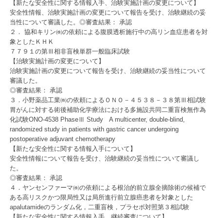
【新たな安全性に関する情報入手、治験実施計画の変更について】
安全性情報、治験実施計画の変更について報告を受け、治験継続の妥
当性について審議した。◎審査結果： 承認
２． 協和キリン㈱の依頼による腹膜透析施行中の高リン血症患者を対
象としたＫＨＫ
７７９１の第Ⅲ相非盲検単群一般臨床試験
【治験実施計画の変更について】
治験実施計画の変更について報告を受け、治験継続の妥当性について
審議した。
◎審査結果： 承認
３．小野薬品工業㈱の依頼によるＯＮＯ－４５３８－３８第Ⅲ相試験
胃がんに対する術後補助化学療法における多施設共同二重盲検無作為
化試験ONO-4538 PhaseⅢ Study A multicenter, double-blind,
randomized study in patients with gastric cancer undergoing
postoperative adjuvant chemotherapy
【新たな安全性に関する情報入手について】
安全性情報について報告を受け、治験継続の妥当性について審議し
た。
◎審査結果： 承認
４．ヤンセンファーマ㈱の依頼による根治的前立腺全摘除術の候補で
ある高リスクかつ限局性又は局所進行前立腺癌患者を対象とした
apalutamideのランダム化，二重盲検，プラセボ対照第３相試験
【新たな安全性に関する情報入手、継続審査について】