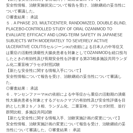
安全性情報、治験実施状況について報告を受け、治験継続の妥当性に
ついて審議した。
◎審査結果： 承認
５．A PHASE 2/3, MULTICENTER, RANDOMIZED, DOUBLE-BLIND,
PLACEBO-CONTROLLED STUDY OF ORAL OZANIMOD TO
EVALUATE EFFICACY AND LONG-TERM SAFETY IN JAPANESE
SUBJECTS WITH MODERATELY TO SEVERELY ACTIVE
ULCERATIVE COLITISセルジーン㈱の依頼による日本人の中等症又
は重症の活動性潰瘍性大腸炎患者を対象としてOZANIMODを経口投与
したときの有効性及び長期安全性を評価する第2/3相多施設共同ランダ
ム化二重盲検プラセボ対照試験
【新たな安全性に関する情報入手について】
安全性情報について報告を受け、治験継続の妥当性について審議し
た。
◎審査結果： 承認
６．ヤンセンファーマ㈱の依頼による中等症から重症の活動期の潰瘍
性大腸炎患者を対象とするグセルクマブの有効性及び安全性評価を目
的とした第２ｂ／３相、ランダム化、二重盲検、プラセボ対照、並行
群間比較、多施設共同試験
【新たな安全性に関する情報入手、治験実施計画の変更について】
安全性情報、治験実施計画の変更について報告を受け、治験継続の妥
当性について審議した。◎審査結果： 承認