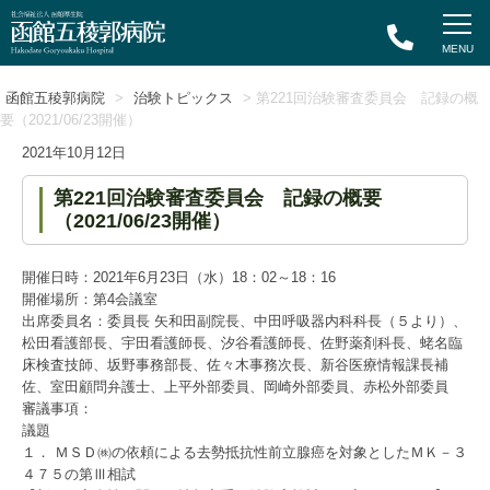
函館五稜郭病院
>
治験トピックス
> 第221回治験審査委員会 記録の概
要（2021/06/23開催）
2021年10月12日
第221回治験審査委員会 記録の概要
（2021/06/23開催）
開催日時：2021年6月23日（水）18：02～18：16
開催場所：第4会議室
出席委員名：委員長 矢和田副院長、中田呼吸器内科科長（５より）、
松田看護部長、宇田看護師長、汐谷看護師長、佐野薬剤科長、蛯名臨
床検査技師、坂野事務部長、佐々木事務次長、新谷医療情報課長補
佐、室田顧問弁護士、上平外部委員、岡崎外部委員、赤松外部委員
審議事項：
議題
１． ＭＳＤ㈱の依頼による去勢抵抗性前立腺癌を対象としたＭＫ－３
４７５の第Ⅲ相試