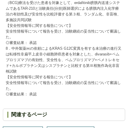
（BCG)療法を受けた患者を対象として、erdafitinib膀胱内送達システ
ムであるTAR-210と治験責任(分担)医師選択による膀胱内注入化学療
法の有効性及び安全性を比較評価する第３相、ランダム化、非盲検、
多施設共同試験
【安全性情報等に関する報告について】
安全性情報等について報告を受け、治験継続の妥当性について審議し
た。
◎審査結果： 承認
8．中外製薬㈱の依頼によるKRAS G12C変異を有する未治療の進行又
は転移性非扁平上皮非小細胞肺癌患者を対象とした、divarasib+ペム
ブロリズマブの有効性、安全性を、ペムブロリズマブ+ペメトレキセ
ド+カルボプラチン又はシスプラチンと比較する第Ⅲ相無作為化非盲
検試験
【安全性情報等に関する報告について】
安全性情報等について報告を受け、治験継続の妥当性について審議し
た。
◎審査結果： 承認
関連するページ