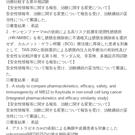
治療比較する第Ⅲ相試験
【安全性情報等に関する報告、治験に関する変更について】
安全性情報等、治験に関する変更について報告を受け、治験継続の妥
当性について審議した。
◎審査結果： 承認
2．ヤンセンファーマ㈱の依頼による高リスク筋層非浸潤性膀胱癌
（HR-NMIBC）を有し膀胱全摘除術に不適格又は膀胱全摘除術を選択
せず、カルメット・ゲラン桿菌（BCG）療法後に再発した患者を対象
として、TAR-200と医師選択による膀胱内注入化学療法の有効性及び
安全性を比較評価する第３相、ランダム化、非盲検、多施設共同試験
【安全性情報等に関する報告について】
安全性情報等について報告を受け、治験継続の妥当性について審議し
た。
◎審査結果： 承認
3．A study to compare pharmacokinetics, efficacy, safety, and
immunogenicity of MB12 to Keytruda in non-small cell lung cancer
(Integrated pharmacokinetics and efficacy similarity study)
【安全性情報等に関する報告、治験に関する変更について】
安全性情報等、治験に関する変更について報告を受け、治験継続の妥
当性について審議した。
◎審査結果： 承認
4．アストラゼネカ㈱の依頼による胸膜中皮腫患者を対象とした
volrustomig(MEDI5752)の第Ⅲ相臨床試験