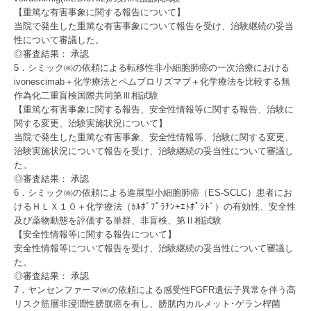
【重篤な有害事象に関する報告について】
当院で発生した重篤な有害事象について報告を受け、治験継続の妥当
性について審議した。
◎審査結果： 承認
5．シミック㈱の依頼による転移性非小細胞肺癌の一次治療における
ivonescimab＋化学療法とペムブロリズマブ＋化学療法を比較する無
作為化二重盲検国際共同第Ⅲ相試験
【重篤な有害事象に関する報告、安全性情報等に関する報告、治験に
関する変更、治験実施状況について】
当院で発生した重篤な有害事象、安全性情報等、治験に関する変更、
治験実施状況について報告を受け、治験継続の妥当性について審議し
た。
◎審査結果： 承認
6．シミック㈱の依頼による進展型小細胞肺癌（ES-SCLC）患者にお
けるＨＬＸ１０＋化学療法（ｶﾙﾎﾞﾌﾟﾗﾁﾝ+ｴﾄﾎﾟｼﾄﾞ）の有効性、安全性
及び薬物動態を評価する単群、非盲検、第Ⅱ相試験
【安全性情報等に関する報告について】
安全性情報等について報告を受け、治験継続の妥当性について審議し
た。
◎審査結果： 承認
7．ヤンセンファーマ㈱の依頼による感受性FGFR遺伝子異常を伴う高
リスク筋層非浸潤性膀胱癌を有し、膀胱内カルメット･ゲラン桿菌