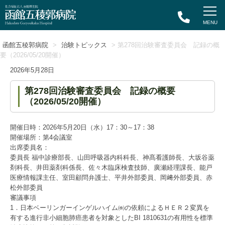
函館五稜郭病院
>
治験トピックス
> 第278回治験審査委員会 記録の概
要（2026/05/20開催）
2026年5月28日
第278回治験審査委員会 記録の概要
（2026/05/20開催）
開催日時：2026年5月20日（水）17：30～17：38
開催場所：第4会議室
出席委員名：
委員長 福中診療部長、山田呼吸器内科科長、神髙看護師長、大坂谷薬
剤科長、井田薬剤科係長、佐々木臨床検査技師、廣瀬経理課長、能戸
医療情報課主任、室田顧問弁護士、平井外部委員、岡﨑外部委員、赤
松外部委員
審議事項
1．日本ベーリンガーインゲルハイム㈱の依頼によるＨＥＲ２変異を
有する進行非小細胞肺癌患者を対象としたBI 1810631の有用性を標準