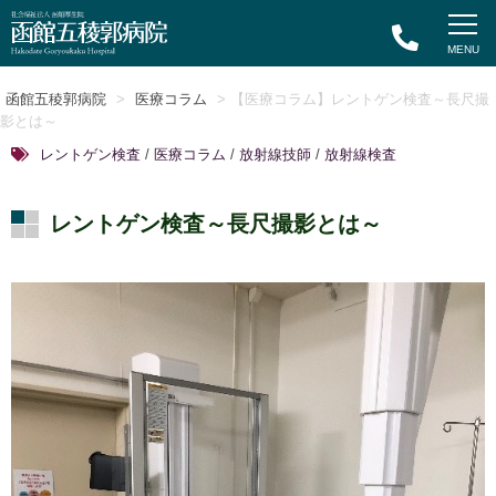
函館五稜郭病院
>
医療コラム
> 【医療コラム】レントゲン検査～長尺撮
影とは～
レントゲン検査
/
医療コラム
/
放射線技師
/
放射線検査
レントゲン検査～長尺撮影とは～