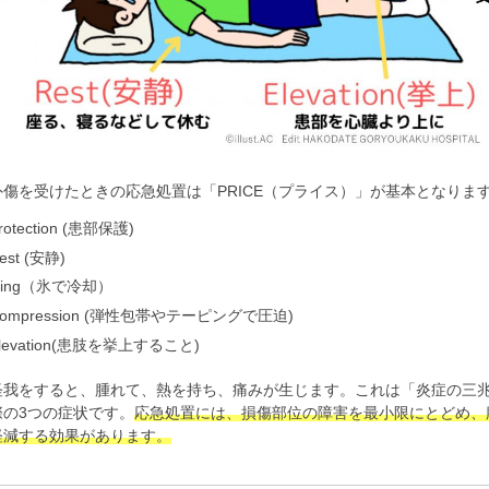
外傷を受けたときの応急処置は「PRICE（プライス）」が基本となりま
rotection (患部保護)
est (安静)
cing（氷で冷却）
ompression (弾性包帯やテーピングで圧迫)
levation(患肢を挙上すること)
怪我をすると、腫れて、熱を持ち、痛みが生じます。これは「炎症の三
際の3つの症状です。
応急処置には、損傷部位の障害を最小限にとどめ、
軽減する効果があります。