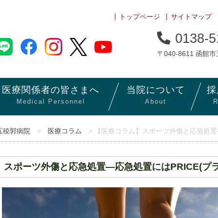
トップページ
サイトマップ
0138-5
〒040-8611 函館
医療関係者の
皆さまへ
当院に
ついて
採
Medical Personnel
About
R
五稜郭病院
>
医療コラム
> 【医療コラム】スポーツ外傷と応急処置―
スポーツ外傷と応急処置―応急処置にはPRICE(プ