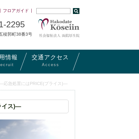
フロアガイド
1-2295
市五稜郭町38番3号
用
情報
交通
アクセス
ecruit
Access
応急処置にはPRICE(プライス)―
ライス)―