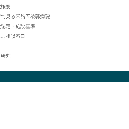
院概要
字で見る函館五稜郭病院
設認定・施設基準
種ご相談窓口
験
床研究