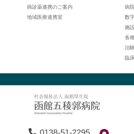
病診薬連携のご案内
病
地域医療連携室
数
施
各
治
臨
0138-51-2295