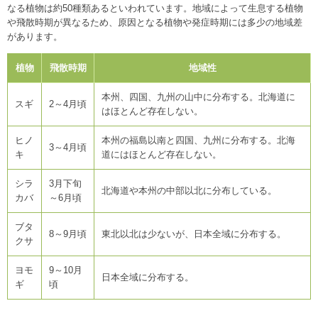
なる植物は約50種類あるといわれています。地域によって生息する植物
や飛散時期が異なるため、原因となる植物や発症時期には多少の地域差
があります。
植物
飛散時期
地域性
本州、四国、九州の山中に分布する。北海道に
スギ
2～4月頃
はほとんど存在しない。
ヒノ
本州の福島以南と四国、九州に分布する。北海
3～4月頃
キ
道にはほとんど存在しない。
シラ
3月下旬
北海道や本州の中部以北に分布している。
カバ
～6月頃
ブタ
8～9月頃
東北以北は少ないが、日本全域に分布する。
クサ
ヨモ
9～10月
日本全域に分布する。
ギ
頃