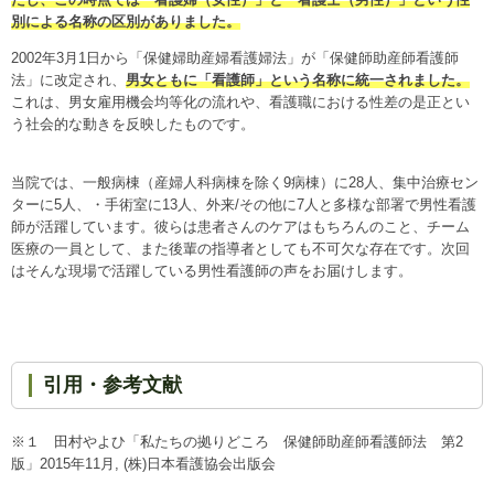
だし、この時点では「看護婦（女性）」と「看護士（男性）」という性
別による名称の区別がありました。
2002年3月1日から「保健婦助産婦看護婦法」が「保健師助産師看護師
法」に改定され、
男女ともに「看護師」という名称に統一されました。
これは、男女雇用機会均等化の流れや、看護職における性差の是正とい
う社会的な動きを反映したものです。
当院では、一般病棟（産婦人科病棟を除く9病棟）に28人、集中治療セン
ターに5人、・手術室に13人、外来/その他に7人と多様な部署で男性看護
師が活躍しています。彼らは患者さんのケアはもちろんのこと、チーム
医療の一員として、また後輩の指導者としても不可欠な存在です。次回
はそんな現場で活躍している男性看護師の声をお届けします。
引用・参考文献
※１ 田村やよひ「私たちの拠りどころ 保健師助産師看護師法 第2
版」2015年11月, (株)日本看護協会出版会