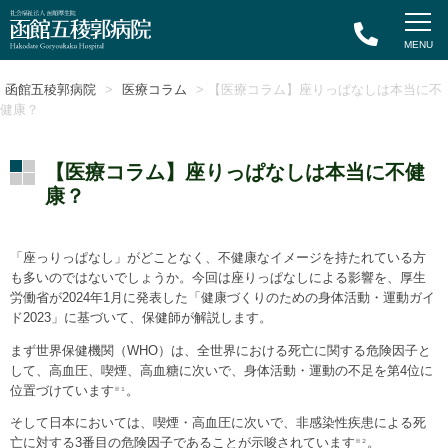
函館五稜郭病院
>
医療コラム
> 【医療コラム】座りっぱなしは本当に不
健康？
【医療コラム】座りっぱなしは本当に不健
康？
「座っりっぱなし」がどことなく、不健康なイメージを持たれている方
も多いのではないでしょうか。今回は座りっぱなしによる影響を、厚生
労働省が2024年1月に発表した「健康づくりのための身体活動・運動ガイ
ド2023」に基づいて、保健師が解説します。
まず世界保健機関（WHO）は、全世界における死亡に関する危険因子と
して、高血圧、喫煙、高血糖に次いで、身体活動・運動の不足を第4位に
位置づけています
。
※１
そして日本においては、喫煙・高血圧に次いで、非感染性疾患による死
亡に対する3番目の危険因子であることが示唆されています
。
※２