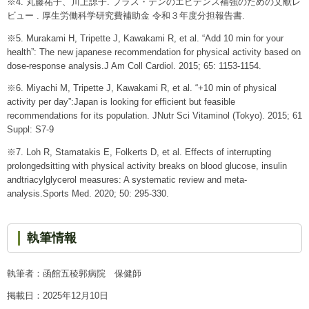
※4. 丸藤祐子、川上諒子. プラス・テンのエビデンス補強のための文献レ
ビュー . 厚生労働科学研究費補助金 令和３年度分担報告書.
※5. Murakami H, Tripette J, Kawakami R, et al. “Add 10 min for your
health”: The new japanese recommendation for physical activity based on
dose-response analysis.J Am Coll Cardiol. 2015; 65: 1153-1154.
※6. Miyachi M, Tripette J, Kawakami R, et al. “+10 min of physical
activity per day”:Japan is looking for efficient but feasible
recommendations for its population. JNutr Sci Vitaminol (Tokyo). 2015; 61
Suppl: S7-9
※7. Loh R, Stamatakis E, Folkerts D, et al. Effects of interrupting
prolongedsitting with physical activity breaks on blood glucose, insulin
andtriacylglycerol measures: A systematic review and meta-
analysis.Sports Med. 2020; 50: 295-330.
執筆情報
執筆者：函館五稜郭病院 保健師
掲載日：2025年12月10日