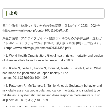
出典
厚生労働省「健康づくりのための身体活動・運動ガイド 2023」2024年
(https://www.mhlw.go.jp/content/001194020.pdf)
厚生労働省「アクティブガイド－健康づくりのための身体活動・運動ガ
イド2023－（アクティブガイド2023）成人版（両面印刷・三つ折り）」
（https://www.mhlw.go.jp/content/001361383.pdf）
※1. World Health Organization. Global health risks: mortality and burden
of disease attributable to selected major risks.2009
※2. Ikeda N, Saito E, Kondo N, Inoue M, Ikeda S, Satoh T, et al. What
has made the population of Japan healthy? The
Lancet.2011;378(9796):1094-105.
※3. Patterson R, McNamara E, Tainio M, et al. Sedentary behavior and
risk ofall-cause, cardiovascular and cancer mortality, and incident type
2diabetes: a systematic review and dose response meta-analysis. Eur
JEpidemiol. 2018; 33(9): 811-829.