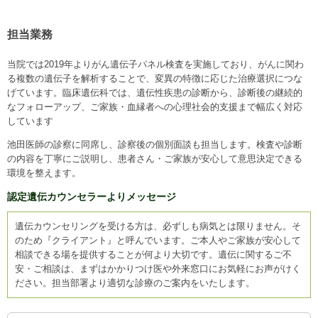
担当業務
当院では2019年よりがん遺伝子パネル検査を実施しており、がんに関わ
る複数の遺伝子を解析することで、変異の特徴に応じた治療選択につな
げています。臨床遺伝科では、遺伝性疾患の診断から、診断後の継続的
なフォローアップ、ご家族・血縁者への心理社会的支援まで幅広く対応
しています
池田医師の診察に同席し、診察後の個別面談も担当します。検査や診断
の内容を丁寧にご説明し、患者さん・ご家族が安心して意思決定できる
環境を整えます。
認定遺伝カウンセラーよりメッセージ
遺伝カウンセリングを受ける方は、必ずしも病気とは限りません。そ
のため『クライアント』と呼んでいます。ご本人やご家族が安心して
相談できる場を提供することが何より大切です。遺伝に関するご不
安・ご相談は、まずはかかりつけ医や外来窓口にお気軽にお声がけく
ださい。担当部署より適切な診療のご案内をいたします。