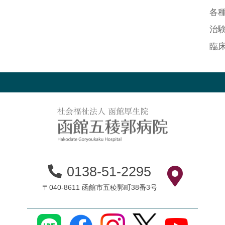
各
治
臨
0138-51-2295
〒040-8611 函館市五稜郭町38番3号