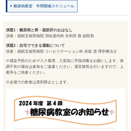
糖尿病教室 年間開催スケジュール
演題1：糖尿病と癌・脂肪肝のおはなし
演者：函館五稜郭病院 消化器内科 矢和田 敦 副院長
演題2：自宅でできる運動について
演者：函館五稜郭病院 リハビリテーション科 赤坂 茂 理学療法士
※感染予防のためマスク着用、入室前に手指消毒をお願いします。体
調不良の場合は参加をご遠慮ください。適宜換気を行いますので、上
着等をご持参ください。
※会場での飲食は原則禁止とします。