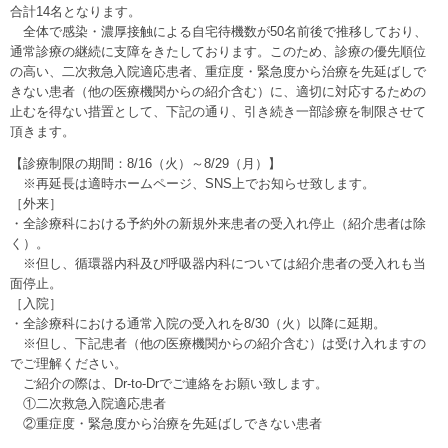
合計14名となります。
全体で感染・濃厚接触による自宅待機数が50名前後で推移しており、
通常診療の継続に支障をきたしております。このため、診療の優先順位
の高い、二次救急入院適応患者、重症度・緊急度から治療を先延ばしで
きない患者（他の医療機関からの紹介含む）に、適切に対応するための
止むを得ない措置として、下記の通り、引き続き一部診療を制限させて
頂きます。
【診療制限の期間：8/16（火）～8/29（月）】
※再延長は適時ホームページ、SNS上でお知らせ致します。
［外来］
・全診療科における予約外の新規外来患者の受入れ停止（紹介患者は除
く）。
※但し、循環器内科及び呼吸器内科については紹介患者の受入れも当
面停止。
［入院］
・全診療科における通常入院の受入れを8/30（火）以降に延期。
※但し、下記患者（他の医療機関からの紹介含む）は受け入れますの
でご理解ください。
ご紹介の際は、Dr-to-Drでご連絡をお願い致します。
①二次救急入院適応患者
②重症度・緊急度から治療を先延ばしできない患者