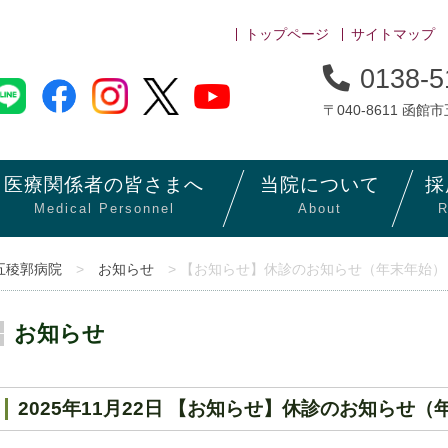
トップページ
サイトマップ
0138-5
〒040-8611 函館
医療関係者の
皆さまへ
当院に
ついて
採
Medical Personnel
About
R
五稜郭病院
>
お知らせ
> 【お知らせ】休診のお知らせ（年末年始）
お知らせ
2025年11月22日 【お知らせ】休診のお知らせ（