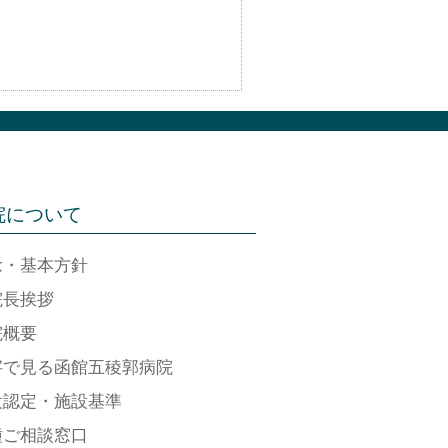
院について
念・基本方針
院長挨拶
院概要
字で見る函館五稜郭病院
設認定・施設基準
種ご相談窓口