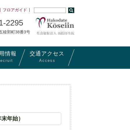
フロアガイド
1-2295
市五稜郭町38番3号
用
情報
交通
アクセス
ecruit
Access
年末年始）