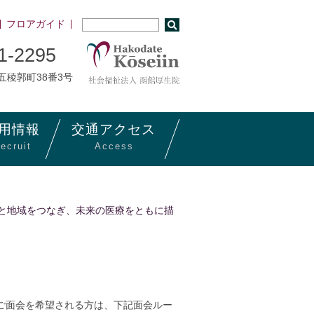
フロアガイド
1-2295
市五稜郭町38番3号
用
情報
交通
アクセス
ecruit
Access
人と地域をつなぎ、未来の医療をともに描
。ご面会を希望される方は、下記面会ルー