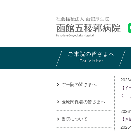
ご来院の
皆さまへ
For Visitor
202
ご来院の皆さまへ
【イ
く ―
医療関係者の皆さまへ
202
当院について
【お
20