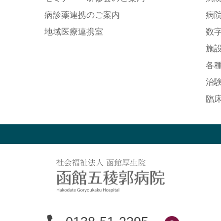
病診薬連携のご案内
病
地域医療連携室
数
施
各
治
臨