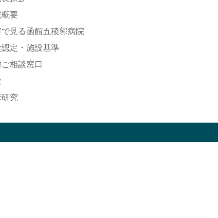
院概要
字で見る函館五稜郭病院
設認定・施設基準
種ご相談窓口
験
床研究