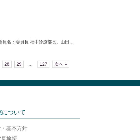
出席委員名：委員長 福中診療部長、山田…
28
29
…
127
次へ »
院について
念・基本方針
院長挨拶