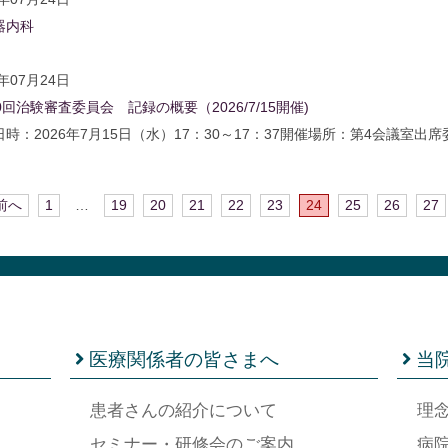
器内科
6年07月24日
0回治験審査委員会 記録の概要（2026/7/15開催)
日時：2026年7月15日（水）17：30～17：37開催場所：第4会議室
 前へ
1
…
19
20
21
22
23
24
25
26
27
医療関係者の皆さまへ
当
患者さんの紹介について
理
セミナー・研修会のご案内
病