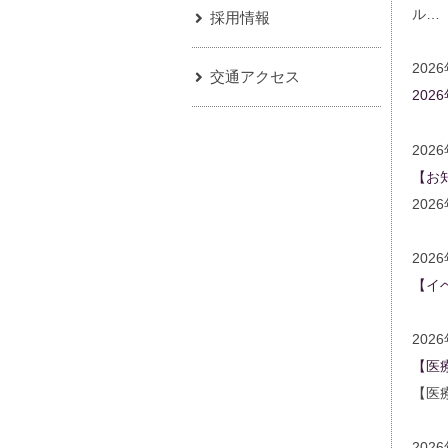
ル…
採用情報
202
交通アクセス
202
202
【お
20
202
【イ
202
【医
【医
202