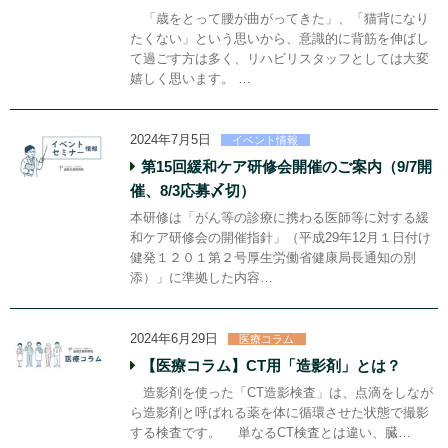
「歳をとって腰が曲がってきた」、「猫背になり
たくない」という思いから、意識的に背筋を伸ばし
て過ごす方は多く、リハビリスタッフとしては大変
嬉しく思います。 …
2024年7月5日
イベント情報
第15回緩和ケア研修会開催のご案内（9/7開
催、8/3応募〆切）
本研修は「がん等の診療に携わる医師等に対する緩
和ケア研修会の開催指針」（平成29年12月１日付け
健発１２０１第２号厚生労働省健康局長通知の別
添）」に準拠した内容…
2024年6月29日
医療コラム
【医療コラム】CT用「造影剤」とは？
造影剤を使った「CT造影検査」は、点滴をしなが
ら造影剤と呼ばれる薬を体に循環させた状態で撮影
する検査です。 単なるCT検査とは違い、臓…