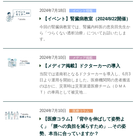
2024年7月18日
イベント情報
【イベント】腎臓病教室（2024/8/22開催）
今回の腎臓病教室では、腎臓内科医の恵良田先生か
ら「つらくない透析治療」についてお話いたしま
す。
2024年7月10日
メディア掲載
【メディア掲載】ドクターカーの導入
当院では道南初となるドクターカーを導入し、6月3
日より運用を開始しました。医療機関間の患者搬送
のほかに、災害時は災害派遣医療チーム（ＤＭＡ
Ｔ）の車両として被災地…
2024年7月10日
医療コラム
【医療コラム】「背中を伸ばして姿勢よ
く」「腰への負担を減らすため」…その姿
勢、本当に合っていますか？