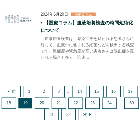
2024年6月20日
医療コラム
【医療コラム】血液培養検査の時間短縮化
について
血液培養検査は、感染症等を疑われる患者さんに
対して、血液中に含まれる細菌などを検出する検査
です。重症度や緊急度が高い患者さんは敗血症を疑
われる場合も多く、迅速…
前
1
2
3
…
14
15
16
17
18
19
20
21
22
23
24
…
30
31
32
次