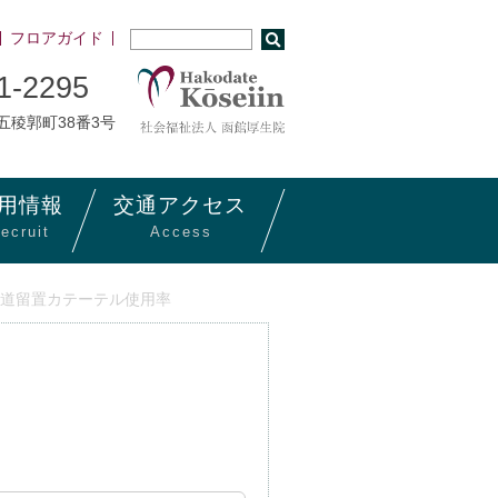
フロアガイド
1-2295
市五稜郭町38番3号
用
情報
交通
アクセス
ecruit
Access
尿道留置カテーテル使用率