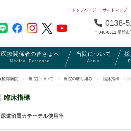
トップページ
サイトマップ
0138-5
〒040-8611 函館
医療関係者の
皆さまへ
当院に
ついて
採
Medical Personnel
About
R
五稜郭病院
>
当院について
>
当院の取り組み
>
臨床指標
> 
臨床指標
尿道留置カテーテル使用率