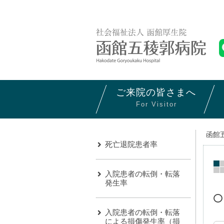
ご来院の
皆さまへ
For Visitor
函館
死亡退院患者率
入院患者の転倒・転落
発生率
入院患者の転倒・転落
による損傷発生率（損