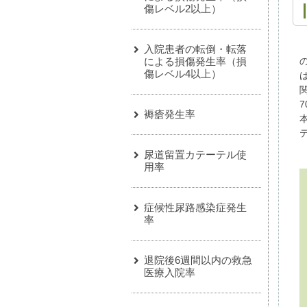
傷レベル2以上）
入院患者の転倒・転落
による損傷発生率（損
の
傷レベル4以上）
褥瘡発生率
尿道留置カテーテル使
用率
症候性尿路感染症発生
率
退院後6週間以内の救急
医療入院率